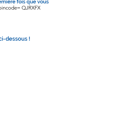
emière fois que vous
?joincode=
QJRXFX
ci-dessous !