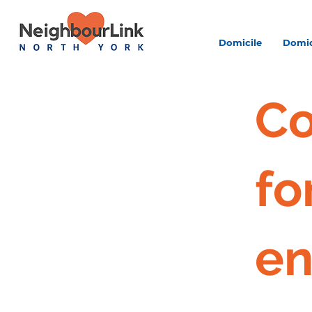
Domicile
Domic
Co
fo
en