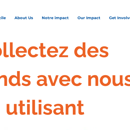
ile
About Us
Notre impact
Our Impact
Get Invol
llectez des
nds avec nou
 utilisant