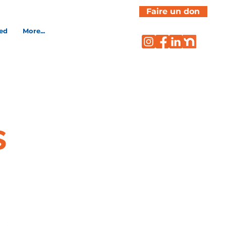
Faire un don
ved
More...
s