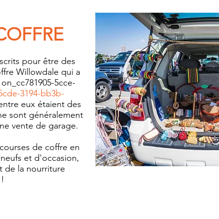
COFFRE
nscrits pour être des
ffre Willowdale qui a
on_cc781905-5cce-
5cde-3194-bb3b-
tre eux étaient des
 ne sont généralement
ne vente de garage.
s courses de coffre en
s neufs et d'occasion,
t de la nourriture
 !