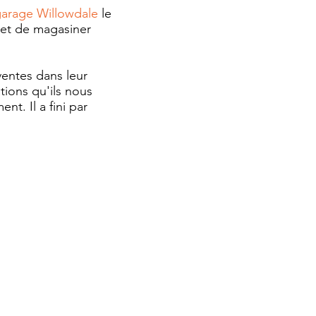
 garage Willowdale
le
 et de magasiner
ventes dans leur
ations qu'ils nous
t. Il a fini par