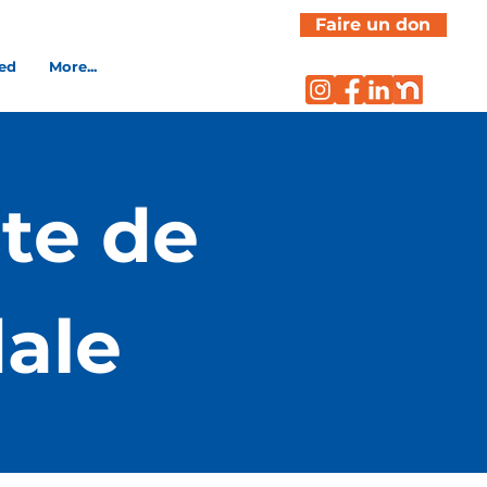
Faire un don
ved
More...
te de
ale