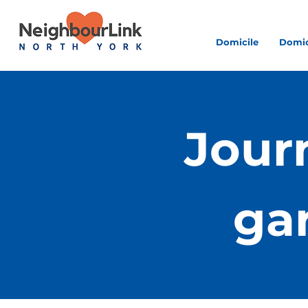
Domicile
Domic
Jour
ga