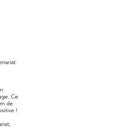
enariat
un
age. Ce
nom de
sitive !
riat,