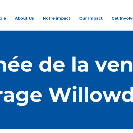
ile
About Us
Notre impact
Our Impact
Get Invol
née de la ven
rage Willowd