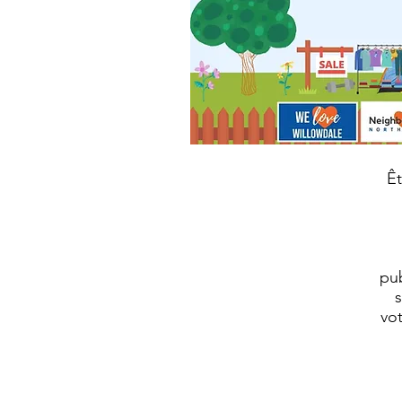
Êt
pu
s
vot