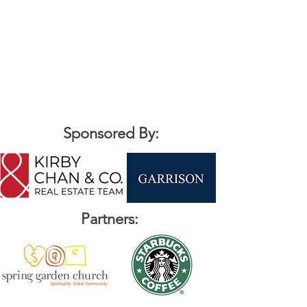
Pour une meilleure expérience
utilisateur mobile, consultez la
carte
ICI
using Google Map
App
Sponsored By:
Partners: