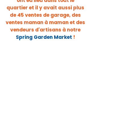
ont eu lieu dans tout le
quartier et il y avait aussi plus
de 45 ventes de garage, des
ventes maman à maman et des
vendeurs d'artisans à notre
Spring Garden Market
!
CARTE DE L'ÉVÉNEMENT
ET DE LA VENTE DE
CONCESSION
co-sponsorisé par Buy/Sell
App
Karrot
Cette carte a aidé les acheteurs
à trouver les soldes.
Il a fourni :
Lieu de vente
Les heures de vente
Les types d'articles qui seront